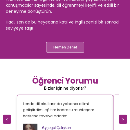
konuşmacılar sayesinde, dil öğrenmeyi keyifli ve etkili bir
deneyime dönüştürün.
Hadi, sen de bu heyecana katıl ve İngilizcenizi bir sonraki
seviyeye taşı!
Hemen Dene!
Öğrenci Yorumu
Bizler için ne diyorlar?
Lenda dil okullarında yabancı dilimi
Yabanc
geliştirdim, eğitim kadrosu muhteşem
İngil
herkese tavsiye ederim.
teşek
<
>
Ayşegül Çalışkan