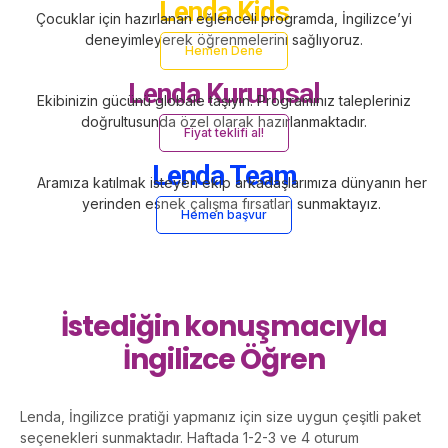
Lenda Kids
Çocuklar için hazırlanan eğlenceli programda, İngilizce’yi
deneyimleyerek öğrenmelerini sağlıyoruz.
Hemen Dene
Lenda Kurumsal
Ekibinizin gücünü globale taşıyın. Programınız talepleriniz
doğrultusunda özel olarak hazırlanmaktadır.
Fiyat teklifi al!
Lenda Team
Aramıza katılmak isteyen ekip arkadaşlarımıza dünyanın her
yerinden esnek çalışma fırsatları sunmaktayız.
Hemen başvur
İstediğin konuşmacıyla
İngilizce Öğren
Lenda, İngilizce pratiği yapmanız için size uygun çeşitli paket
seçenekleri sunmaktadır. Haftada 1-2-3 ve 4 oturum