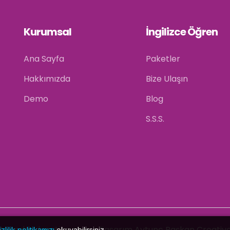
Kurumsal
İngilizce Öğren
Ana Sayfa
Paketler
Hakkımızda
Bize Ulaşın
Demo
Blog
S.S.S.
24
Lendaeducation.com
- Tasarım
Aytunc Başkan Creative
izlilik politikamızı
okuyabilirsiniz.