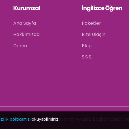
Kurumsal
İngilizce Öğren
Ana Sayfa
Paketler
Hakkımızda
Bize Ulaşın
Demo
Blog
S.S.S.
24
Lendaeducation.com
- Tasarım
Aytunc Başkan Creative
izlilik politikamızı
okuyabilirsiniz.