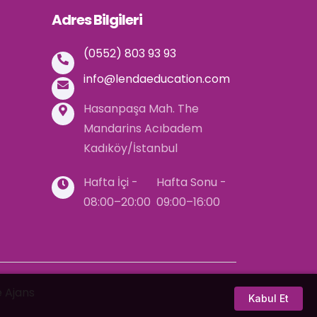
Adres Bilgileri
(0552) 803 93 93
info@lendaeducation.com
Hasanpaşa Mah. The
Mandarins Acıbadem
Kadıköy/İstanbul
Hafta İçi -
Hafta Sonu -
08:00–20:00
09:00–16:00
 Ajans
Kabul Et