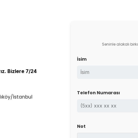
Seninle alakalı bir
İsim
z. Bizlere 7/24
Telefon Numarası
köy/İstanbul
Not